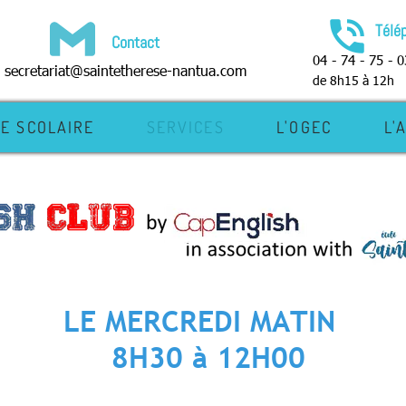
phone_in_talk
Télé
Contact
04 - 74 - 75 - 0
secretariat@saintetherese-nantua.com
de 8h15 à 12h
IE SCOLAIRE
SERVICES
L'OGEC
L'
LE MERCREDI MATIN
8H30 à 12H00