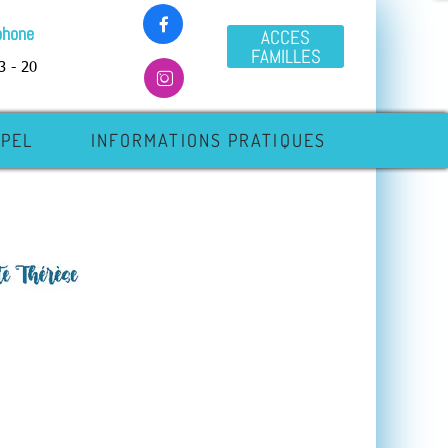

phone
ACCES
FAMILLES
3 - 20

APEL
INFORMATIONS PRATIQUES