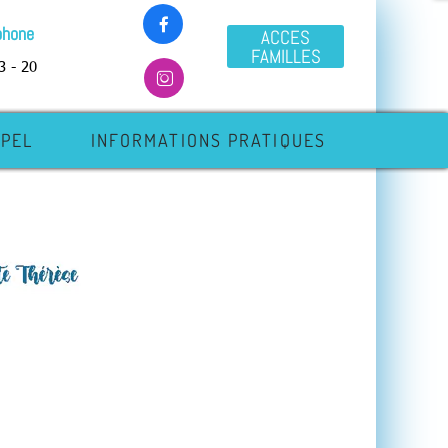

phone
ACCES
FAMILLES
3 - 20

APEL
INFORMATIONS PRATIQUES