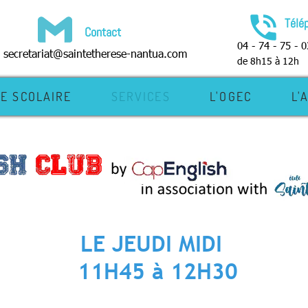
phone_in_talk
Télé
Contact
04 - 74 - 75 - 0
secretariat@saintetherese-nantua.com
de 8h15 à 12h
IE SCOLAIRE
SERVICES
L'OGEC
L'
LE JEUDI MIDI
11H45 à 12H30