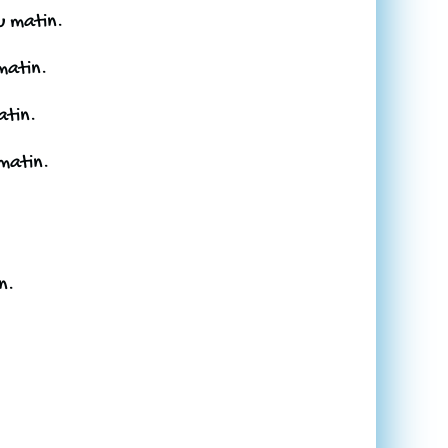
u matin.
matin.
atin.
 matin.
n.
Revenir en haut