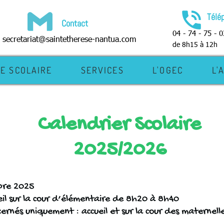
phone_in_talk
Télé
Contact
04 - 74 - 75 - 0
secretariat@saintetherese-nantua.com
de 8h15 à 12h
IE SCOLAIRE
SERVICES
L'OGEC
L'
Calendrier Scolaire
2025/2026
mbre 2025
eil sur la cour d’élémentaire de 8h20 à 8h40
ncernés uniquement :
accueil et sur la cour des materne