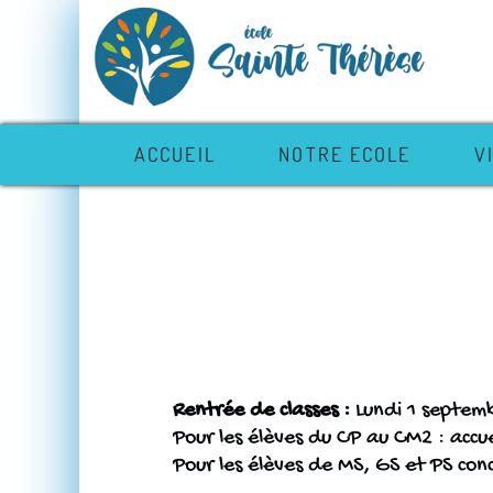
ACCUEIL
NOTRE ECOLE
V
Re
ntrée de classes
:
Lundi 1 septe
Pour les élèves du CP au CM2 :
accu
Pour les élèves de MS, GS et PS co