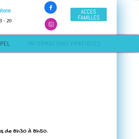

phone
ACCES
FAMILLES
3 - 20

APEL
INFORMATIONS PRATIQUES
lles de 8h30 à 8h50.